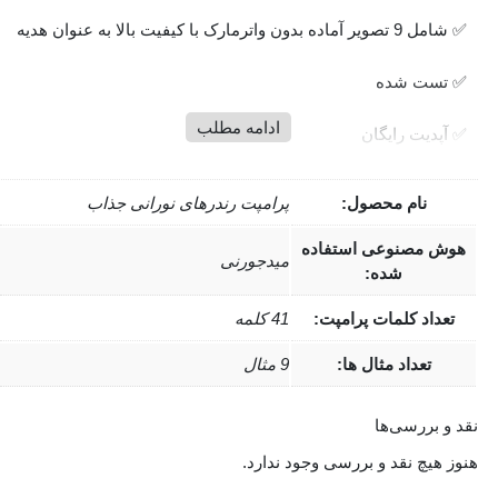
✅ شامل 9 تصویر آماده بدون واترمارک با کیفیت بالا به عنوان هدیه
✅ تست شده
ادامه مطلب
✅ آپدیت رایگان
✅ پشتیبانی دائمی
نام محصول:
پرامپت رندرهای نورانی جذاب
🔴
این پرامپت مناسب استفاده در هوش مصنوعی میدجورنی است.
هوش مصنوعی استفاده
میدجورنی
شده:
این مدل از طریق وبسایت رسمی و همچنین ربات رسمی
میدجورنی در دیسکورد در دسترس است. علاوه بر این می توانید از
تعداد کلمات پرامپت:
41 کلمه
اکانت های اشتراکی و ربات های غیر رسمی که از API میدجورنی
تعداد مثال ها:
9 مثال
برای تولید تصاویر استفاده می کنند، استفاده کنید.
نقد و بررسی‌ها
📞 اگر هرگونه سوال و نظری در رابطه با این محصول داشتی، تو
هنوز هیچ نقد و بررسی وجود ندارد.
بخش کامنت ها منتظرت هستیم 💬