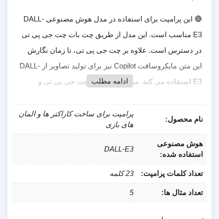
🔴 این پرامپت برای استفاده در مدل هوش مصنوعی DALL-
E3 مناسب است. این مدل از طریق چت بات چت جی پی تی
در دسترس است. علاوه بر چت جی پی تی، تا زمان نگارش
این متن مایکروسافت Copilot نیز برای تولید تصاویر از DALL-
ادامه مطلب
E3 استفاده می کند. میتونی از طریق چت جی پی تی و
مایکروسافت Copilot و یا هر بستر دیگر که از DALL-E3 برای
تولید تصاویر استفاده می کنه، استفاده کنی
پرامپت برای ساخت کاراکتر ها و المان
نام محصول:
های بازی
📞 اگر هرگونه سوال و نظری در رابطه با این محصول داشتی،
هوش مصنوعی
DALL-E3
تو بخش کامنت ها منتظرت هستیم 💬
استفاده شده:
تعداد کلمات پرامپت:
23 کلمه
تعداد مثال ها:
5