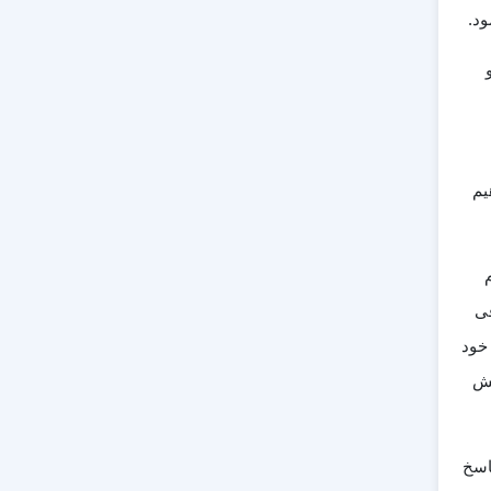
ود.
هیم
فی
انند چت‌بات محبوب ChatGPT، سؤالات خود
قش
 کنیم؟ پاسخ