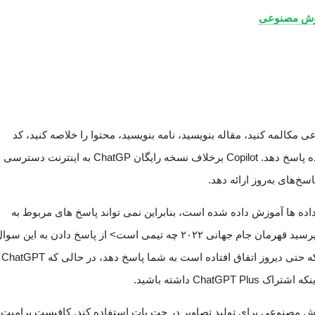
 هوش مصنوعی
 مانند ChatGPT با هوش مصنوعی مکالمه کنید، مقاله بنویسید، نامه بنویسید، محتوا را خلاصه کنید، کد
بنویسید. همچنین Copilot می تواند به سوالات پیچیده پاسخ دهد. Copilot برخلاف نسخه رایگان ChatGP به ای
سخ‌های به‌روز ارائه دهد.
ChatGPT فقط تا سال ۲۰۲۱ بر روی داده ها آموزش داده شده است، بنابراین نمی تواند پاسخ های مربوط به
رویدادها و تحولات اخیر را ارائه دهد. مثلا اگر از آن بپرسید قهرمان جام جهانی ۲۰۲۲ چه تیمی است> از پاسخ دادن به این س
عاجز است اما lot
ترنت، Copilot می تواند از هوش مصنوعی برای تولید تصاویر در چت بات استفاده کند. کافیست پرامپت