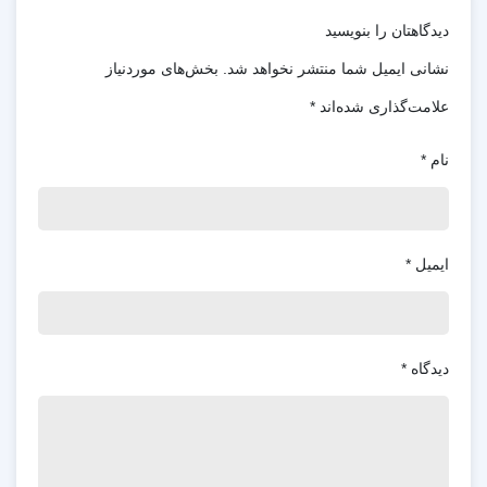
دیدگاهتان را بنویسید
نشانی ایمیل شما منتشر نخواهد شد.
بخش‌های موردنیاز
علامت‌گذاری شده‌اند
*
نام
*
هنگامی که تیم میدجورنی مشکل را حل کرد، آن را در کانال
status با پیغام “Service Issue Resolved” اطلاع رسانی می
ایمیل
*
کند و شما می‌توانید دوباره از میدجورنی استفاده کنید.
دیدگاه
*