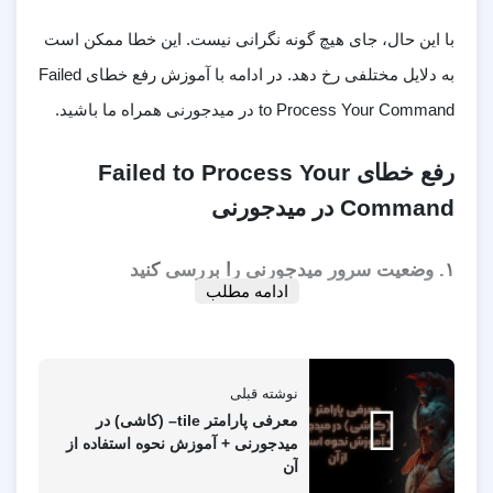
با این حال، جای هیچ گونه نگرانی نیست. این خطا ممکن است
به دلایل مختلفی رخ دهد. در ادامه با آموزش رفع خطای Failed
to Process Your Command در میدجورنی همراه ما باشید.
رفع خطای Failed to Process Your
Command در میدجورنی
۱. وضعیت سرور میدجورنی را بررسی کنید
ادامه مطلب
اولین کاری که در صورت مواجه شدن با این مشکل باید انجام
دهید این است که صفحه وضعیت میدجورنی را بررسی کنید.
نوشته قبلی
خطای “Failed to Process Your Command” گاهی اوقات به
معرفی پارامتر tile– (کاشی) در
دلیل تقاضای زیاد یا موارد دیگر در سمت سرور اتفاق می
میدجورنی + آموزش نحوه استفاده از
آن
افتد.