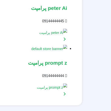
peter Ai پرامپت
09144444445
prompt z پرامپت
09144444444